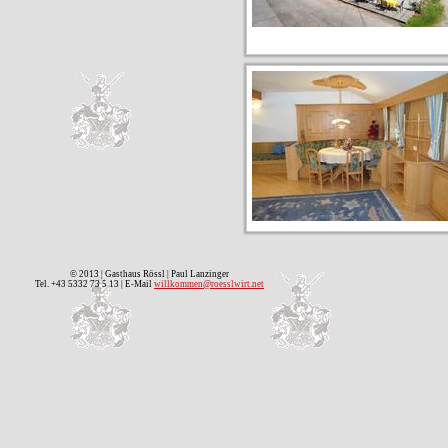
© 2013 | Gasthaus Rössl | Paul Lanzinger
Tel. +43 5332 73 5 13 | E-Mail
willkommen@roesslwirt.net