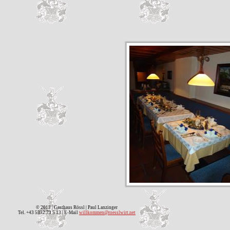
© 2013 | Gasthaus Rössl | Paul Lanzinger
Tel. +43 5332 73 5 13 | E-Mail
willkommen@roesslwirt.net