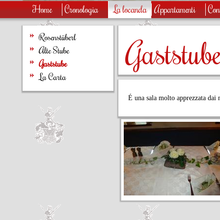
Home
Cronologia
La locanda
Appartamenti
Con
Rosenstüberl
Gaststub
Alte Stube
Gaststube
La Carta
É una sala molto apprezzata dai n