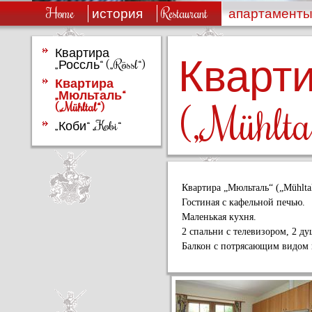
Home
история
Restaurant
апартамент
Квартира
Кварти
„Россль“ („Rössl“)
Квартира
„Мюльталь“
(„Mühlta
(„Mühltal“)
„Коби“ „Kobi“
Квартира „Мюльталь“ („Mühltal
Гостиная с кафельной печью.
Маленькая кухня.
2 спальни с телевизором, 2 ду
Балкон с потрясающим видом н