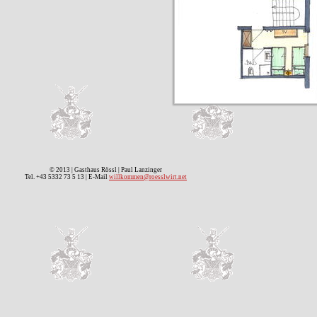
© 2013 | Gasthaus Rössl | Paul Lanzinger
Tel. +43 5332 73 5 13 | E-Mail
willkommen@roesslwirt.net