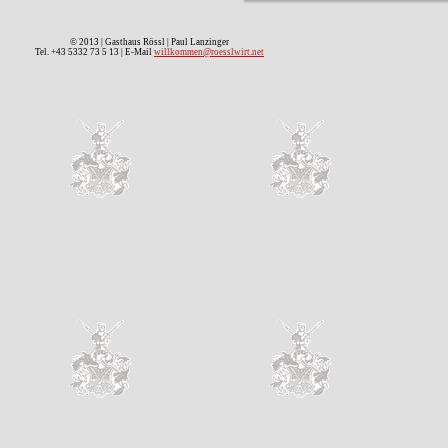
© 2013 | Gasthaus Rössl | Paul Lanzinger
Tel. +43 5332 73 5 13 | E-Mail
willkommen@roesslwirt.net