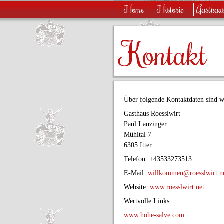
Home
Historie
Gasthau
Kontakt
Über folgende Kontaktdaten sind wi
Gasthaus Roesslwirt
Paul Lanzinger
Mühltal 7
6305 Itter
Telefon: +43533273513
E-Mail:
willkommen@roesslwirt.n
Website:
www.roesslwirt.net
Wertvolle Links:
www.hohe-salve.com