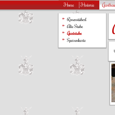
Home
Historie
Gastha
Rosenstüberl
Alte Stube
Gaststube
Speisenkarte