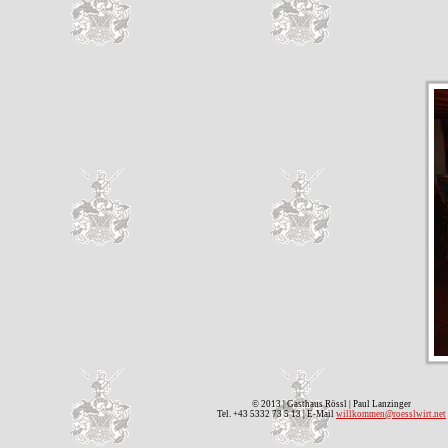
© 2013 | Gasthaus Rössl | Paul Lanzinger
Tel. +43 5332 73 5 13 | E-Mail
willkommen@roesslwirt.net