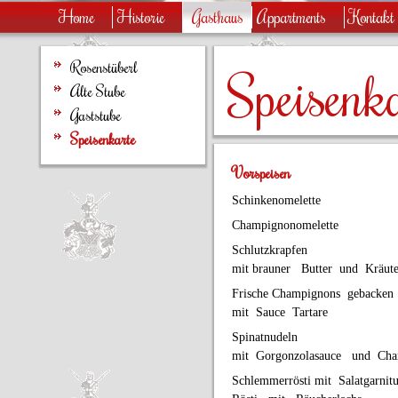
Home
Historie
Gasthaus
Appartments
Kontakt
Rosenstüberl
Speisenk
Alte Stube
Gaststube
Speisenkarte
Vorspeisen
Schinkenomelette
Champignonomelette
Schlutzkrapfen
mit brauner Butter und Kräut
Frische Champignons gebacke
mit Sauce Tartare
Spinatnudeln
mit Gorgonzolasauce und Cha
Schlemmerrösti mit Salatgarn